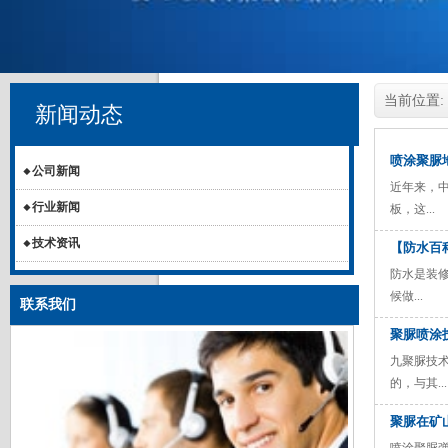
当前位置:
新闻动态
喷涂聚脲
公司新闻
近年来，
行业新闻
板，这...
技术资讯
【防水百
防水是装
候做...
联系我们
聚脲喷涂
九聚脲技
的，与其...
聚脲在矿