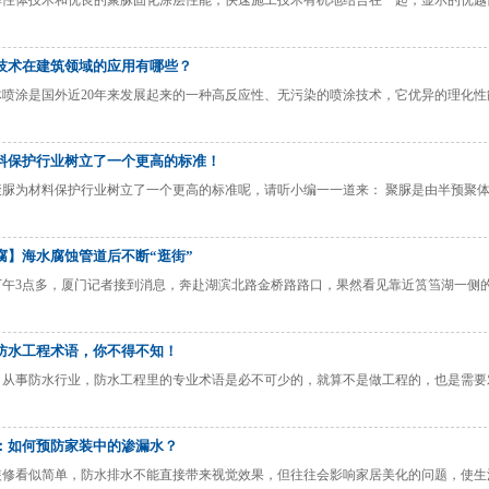
弹性体技术和优良的聚脲固化涂层性能，快速施工技术有机地结合在一起，显示的优越
技术在建筑领域的应用有哪些？
体喷涂是国外近20年来发展起来的一种高反应性、无污染的喷涂技术，它优异的理化
料保护行业树立了一个更高的标准！
聚脲为材料保护行业树立了一个更高的标准呢，请听小编一一道来： 聚脲是由半预聚
腐】海水腐蚀管道后不断“逛街”
5日下午3点多，厦门记者接到消息，奔赴湖滨北路金桥路路口，果然看见靠近筼筜湖一
防水工程术语，你不得不知！
：从事防水行业，防水工程里的专业术语是必不可少的，就算不是做工程的，也是需要
：如何预防家装中的渗漏水？
装修看似简单，防水排水不能直接带来视觉效果，但往往会影响家居美化的问题，使生