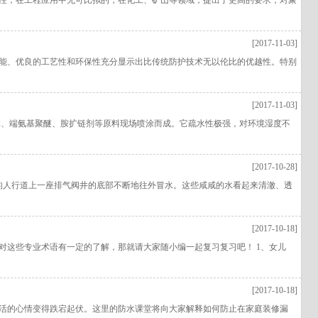
性，在工程应用中无可比拟的，在化工、矿山等领域，提出了更高的要求，对聚
[2017-11-03]
性能、优良的工艺性和环保性充分显示出比传统防护技术无以伦比的优越性。特别
[2017-11-03]
体、端氨基聚醚、胺扩链剂等原料现场喷涂而成。它疏水性极强，对环境湿度不
[2017-10-28]
侧的人行道上一座排气阀井的底部不断地往外冒水。这些咸咸的水看起来清澈、透
[2017-10-18]
对这些专业术语有一定的了解，那就请大家随小编一起复习复习吧！ 1、女儿
[2017-10-18]
活的心情变得跌宕起伏。这里的防水课堂将向大家解释如何防止在家庭装修漏