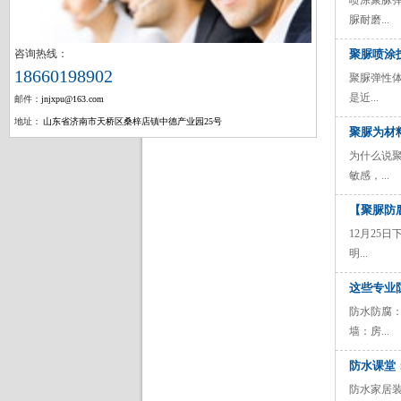
喷涂聚脲
脲耐磨...
聚脲喷涂
咨询热线：
18660198902
聚脲弹性
是近...
邮件：
jnjxpu@163.com
地址：
山东省济南市天桥区桑梓店镇中德产业园25号
聚脲为材
为什么说
敏感，...
【聚脲防
12月2
明...
这些专业
防水防腐
墙：房...
防水课堂
防水家居