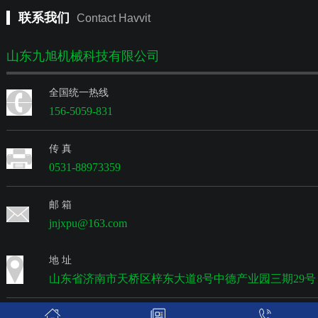
联系我们
Contact Havvit
山东九旭机械科技有限公司
全国统一热线
156-5059-831
传 真
0531-88973359
邮 箱
jnjxpu@163.com
地 址
山东省济南市天桥区梓东大道8号中德产业园三期29号