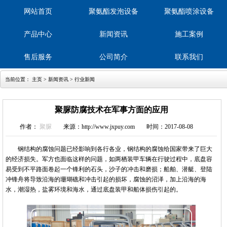
网站首页
聚氨酯发泡设备
聚氨酯喷涂设备
产品中心
新闻资讯
施工案例
售后服务
公司简介
联系我们
当前位置：
主页
>
新闻资讯
>
行业新闻
聚脲防腐技术在军事方面的应用
作者：
聚脲
来源：http://www.jxpuy.com
时间：2017-08-08
钢结构的腐蚀问题已经影响到各行各业，钢结构的腐蚀给国家带来了巨大
的经济损失。军方也面临这样的问题，如两栖装甲车辆在行驶过程中，底盘容
易受到不平路面卷起一个锋利的石头，沙子的冲击和磨损；船舶、潜艇、登陆
冲锋舟将导致沿海的珊瑚礁和冲击引起的损坏，腐蚀的沼泽，加上沿海的海
水，潮湿热，盐雾环境和海水，通过底盘装甲和船体损伤引起的。