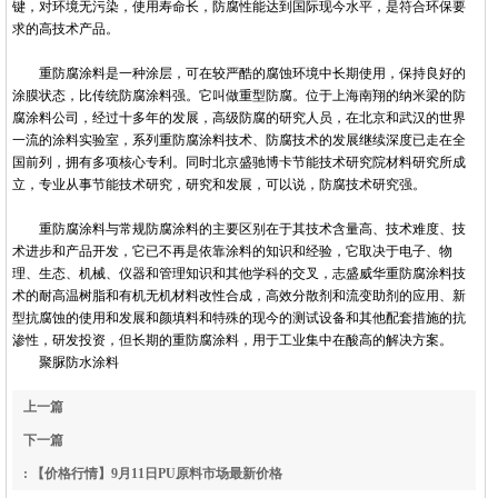
键，对环境无污染，使用寿命长，防腐性能达到国际现今水平，是符合环保要
求的高技术产品。
重防腐涂料是一种涂层，可在较严酷的腐蚀环境中长期使用，保持良好的
涂膜状态，比传统防腐涂料强。它叫做重型防腐。位于上海南翔的纳米梁的防
腐涂料公司，经过十多年的发展，高级防腐的研究人员，在北京和武汉的世界
一流的涂料实验室，系列重防腐涂料技术、防腐技术的发展继续深度已走在全
国前列，拥有多项核心专利。同时北京盛驰博卡节能技术研究院材料研究所成
立，专业从事节能技术研究，研究和发展，可以说，防腐技术研究强。
重防腐涂料与常规防腐涂料的主要区别在于其技术含量高、技术难度、技
术进步和产品开发，它已不再是依靠涂料的知识和经验，它取决于电子、物
理、生态、机械、仪器和管理知识和其他学科的交叉，志盛威华重防腐涂料技
术的耐高温树脂和有机无机材料改性合成，高效分散剂和流变助剂的应用、新
型抗腐蚀的使用和发展和颜填料和特殊的现今的测试设备和其他配套措施的抗
渗性，研发投资，但长期的重防腐涂料，用于工业集中在酸高的解决方案。
聚脲防水涂料
上一篇
: 烟囱新建路面产生断板的因素有哪方面​
下一篇
: 【价格行情】9月11日PU原料市场最新价格