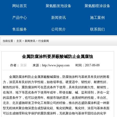
网站首页
聚氨酯发泡设备
聚氨酯喷涂设备
产品中心
新闻资讯
施工案例
售后服务
公司简介
联系我们
当前位置：
主页
>
新闻资讯
>
行业新闻
金属防腐涂料要屏蔽酸碱防止金属腐蚀
作者：
聚脲
来源：http://www.jxpuy.com
时间：2017-09-09
金属防腐涂料防止金属屏蔽酸碱腐蚀，防腐蚀涂料与基材具有良好的附着
力，涂层具有良好的力学性能，如收缩率低、硬度适中、韧性好、耐磨性好、
耐热性好等。重防腐涂料可在恶劣条件下使用，具有良好的耐久性、耐候性，
在海洋、地下等恶劣条件下使用年或年，即使在酸、碱、盐和溶剂，并在一定
的温度条件下，也可以使用年。根据市场的需求，改善材料的性能，丰台区、
北京、北京盛驰研发卫华化工有限公司的经验，推出的志盛防腐涂料是一种新
型无机纳米聚合物深度合成型碳化硅、氧化铝陶瓷、氧化锌、涂层与基体表面
可以生成物理和化学保护的重防腐涂料，无机聚合物与基体牢固结合的化学