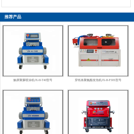
推荐产品
触屏聚脲喷涂机JX-H-T40型号
穿纸条聚氨酯发泡机JX-H-P30S型号