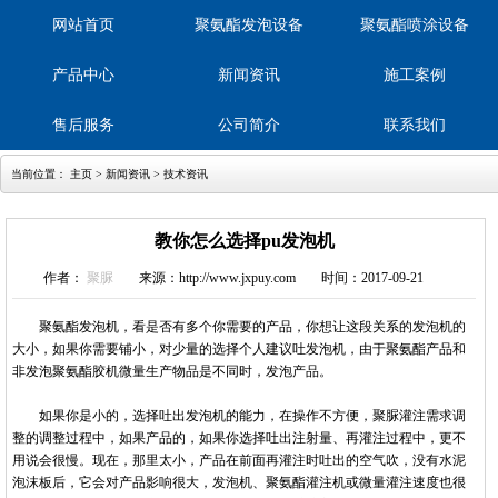
网站首页
聚氨酯发泡设备
聚氨酯喷涂设备
产品中心
新闻资讯
施工案例
售后服务
公司简介
联系我们
当前位置：
主页
>
新闻资讯
>
技术资讯
教你怎么选择pu发泡机
作者：
聚脲
来源：http://www.jxpuy.com
时间：2017-09-21
聚氨酯发泡机，看是否有多个你需要的产品，你想让这段关系的发泡机的
大小，如果你需要铺小，对少量的选择个人建议吐发泡机，由于聚氨酯产品和
非发泡聚氨酯胶机微量生产物品是不同时，发泡产品。
如果你是小的，选择吐出发泡机的能力，在操作不方便，聚脲灌注需求调
整的调整过程中，如果产品的，如果你选择吐出注射量、再灌注过程中，更不
用说会很慢。现在，那里太小，产品在前面再灌注时吐出的空气吹，没有水泥
泡沫板后，它会对产品影响很大，发泡机、聚氨酯灌注机或微量灌注速度也很