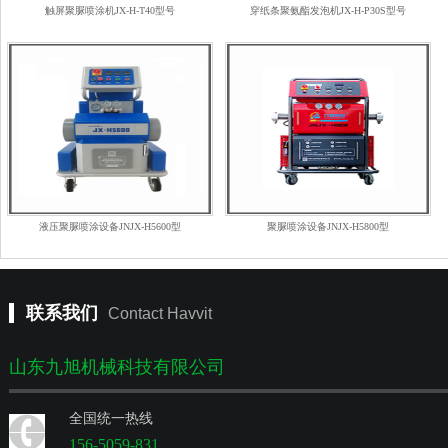
触屏聚脲喷涂机JX-H-T40型号
穿纸条聚氨酯发泡机JX-H-P30S型号
液压聚脲喷涂设备JNJX-H5600型
聚脲喷涂设备JNJX-H5800型
联系我们
Contact Havvit
山东九旭机械科技有限公司
全国统一热线
156-5059-831