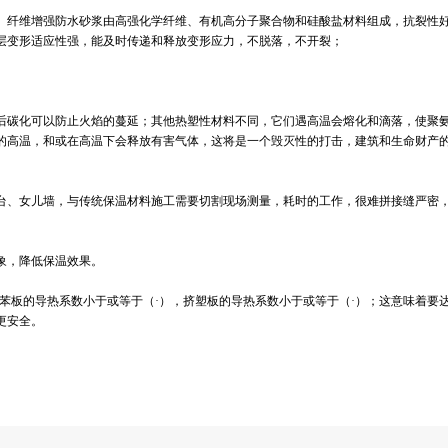
纤维增强防水砂浆由高强化学纤维、有机高分子聚合物和硅酸盐材料组成，抗裂性
层变形适应性强，能及时传递和释放变形应力，不脱落，不开裂；
碳化可以防止火焰的蔓延；其他热塑性材料不同，它们遇高温会熔化和滴落，使聚
的高温，和或在高温下会释放有害气体，这将是一个毁灭性的打击，建筑和生命财产
、女儿墙，与传统保温材料施工需要切割现场测量，耗时的工作，很难拼接缝严密
象，降低保温效果。
板的导热系数小于或等于（·），挤塑板的导热系数小于或等于（·）；这意味着要
更安全。