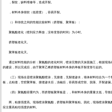
，裂纹，缺料维修等，造成开裂。
，材料本身很软（低密度），容易开裂。
（）和传统之间的性能比较材料（挤塑板、聚苯板）：
聚氨酯老化（喷到应力释放，没有变形的时间）为小时。
挤塑板老化天。
聚苯板老化天。
通过材料性能的分析：聚氨酯的老化时间，喷涂完整的天抹面施工，根据现场条
的建设，所以完成后，由于聚苯乙烯挤塑板材料本身的单板开裂变形引起的。
（三）现场全是喷涂聚氨酯喷涂，无接缝，无裂缝渗水，墙体材料结合为一个整
板，点粘缝，空腔聚苯板、接缝渗水后，冻融后，容易形成空鼓、脱落、开裂渗漏
（四）聚氨酯容重约为，而挤塑板聚苯板是，，和材料本身的重量太低，导致面
两，粘接强度高。现场喷涂聚氨酯，挤塑板和聚苯板粘。因此，现场喷涂聚氨酯
应注重高粘结强度的材料。