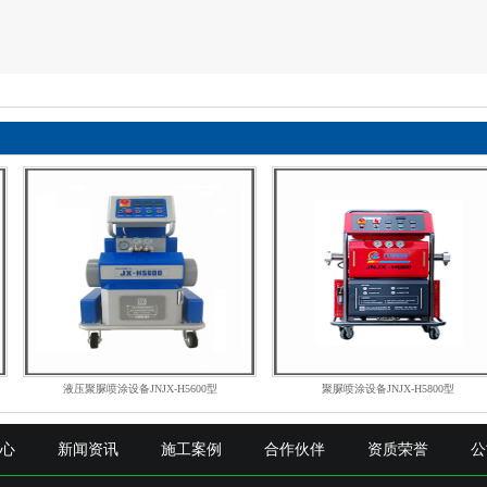
液压聚脲喷涂设备JNJX-H5600型
聚脲喷涂设备JNJX-H5800型
中心
新闻资讯
施工案例
合作伙伴
资质荣誉
公