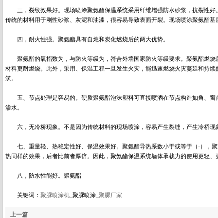
三，裂纹效果好。现场喷涂聚氨酯保温系统采用纤维增强防水砂浆，抗裂性好。
传统的材料用于刚性砂浆、灰泥和油漆，很容易导致表面开裂。现场喷涂聚氨酯基
四，耐火性强。聚氨酯具有自熄和炭化燃烧后的两大优势。
聚氨酯的氧指数为，与防火等级为，符合外墙国家防火等级要求。聚氨酯燃烧后
材料更耐燃烧。此外，采用、保温工程一旦发生火灾，能迅速燃烧火灾蔓延和持续
筑。
五、节点处理是容易的。硬质聚氨酯泡沫塑料可直接喷洒在节点构造如角、窗台
渗水。
六，无冷桥现象。不是因为传统材料的现场喷涂，容易产生裂缝，产生冷桥现
七、重量轻、热稳定性好、保温效果好。聚氨酯导热系数小于或等于（·），聚苯
热同样的效果，后者比前者厚倍。因此，聚氨酯保温系统墙体承载力的使用更轻、
八，防水性能好。聚氨酯
关键词：
聚脲喷涂机
_聚脲喷涂_
聚脲厂家
上一篇