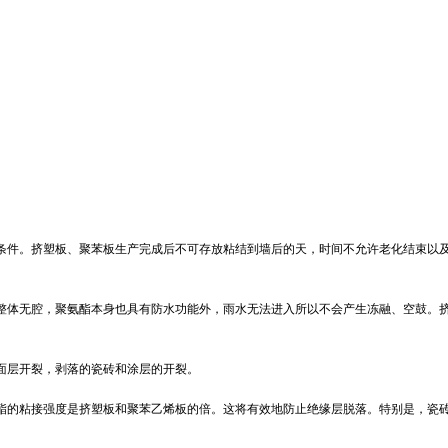
件。挤塑板、聚苯板生产完成后不可存放粘结到墙后的天，时间不允许老化结束以
体无腔，聚氨酯本身也具有防水功能外，雨水无法进入所以不会产生冻融、空鼓。
。
层开裂，剥落的瓷砖和涂层的开裂。
的粘接强度是挤塑板和聚苯乙烯板的倍。这将有效地防止绝缘层脱落。特别是，瓷