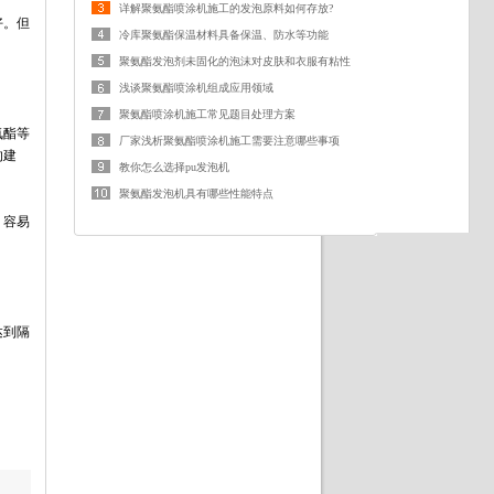
详解聚氨酯喷涂机施工的发泡原料如何存放?
好。但
冷库聚氨酯保温材料具备保温、防水等功能
聚氨酯发泡剂未固化的泡沫对皮肤和衣服有粘性
浅谈聚氨酯喷涂机组成应用领域
聚氨酯喷涂机施工常见题目处理方案
氨酯等
厂家浅析聚氨酯喷涂机施工需要注意哪些事项
的建
教你怎么选择pu发泡机
聚氨酯发泡机具有哪些性能特点
，容易
达到隔