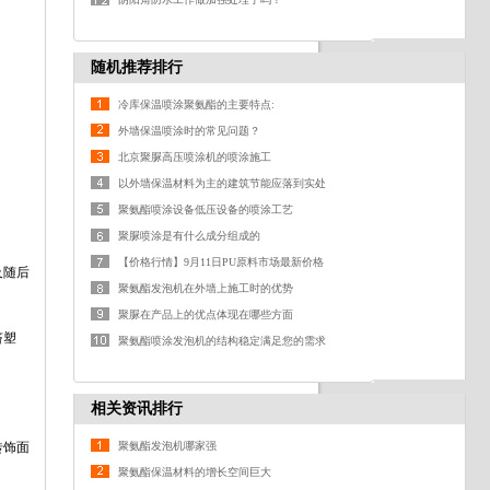
随机推荐排行
冷库保温喷涂聚氨酯的主要特点:
外墙保温喷涂时的常见问题？
北京聚脲高压喷涂机的喷涂施工
以外墙保温材料为主的建筑节能应落到实处
聚氨酯喷涂设备低压设备的喷涂工艺
聚脲喷涂是有什么成分组成的
【价格行情】9月11日PU原料市场最新价格
及随后
聚氨酯发泡机在外墙上施工时的优势
聚脲在产品上的优点体现在哪些方面
挤塑
聚氨酯喷涂发泡机的结构稳定满足您的需求
相关资讯排行
砖饰面
聚氨酯发泡机哪家强
聚氨酯保温材料的增长空间巨大