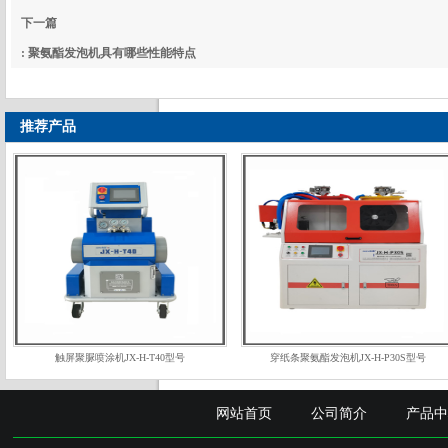
: 聚脲--城市综合管廊工程技术规范修编完成
下一篇
: 聚氨酯发泡机具有哪些性能特点
推荐产品
触屏聚脲喷涂机JX-H-T40型号
穿纸条聚氨酯发泡机JX-H-P30S型号
网站首页
公司简介
产品